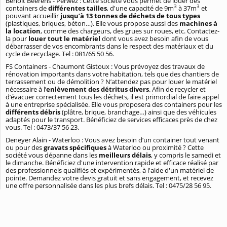
Benoit Beerens - Perwez : Cette société vous permet de louer des
3
3
containers de
différentes tailles
, d'une capacité de 9m
à 37m
et
pouvant accueillir
jusqu’à 13 tonnes de déchets de tous types
(plastiques, briques, béton…). Elle vous propose aussi des
machines à
la location
, comme des chargeurs, des grues sur roues, etc. Contactez-
la pour
louer tout le matériel
dont vous avez besoin afin de vous
débarrasser de vos encombrants dans le respect des matériaux et du
cycle de recyclage. Tel : 081/65 50 56.
FS Containers - Chaumont Gistoux : Vous prévoyez des travaux de
rénovation importants dans votre habitation, tels que des chantiers de
terrassement ou de démolition ? N’attendez pas pour louer le matériel
nécessaire à l’
enlèvement des détritus divers
. Afin de recycler et
d’évacuer correctement tous les déchets, il est primordial de faire appel
à une entreprise spécialisée. Elle vous proposera des containers pour les
différents débris
(plâtre, brique, branchage…) ainsi que des véhicules
adaptés pour le transport. Bénéficiez de services efficaces près de chez
vous. Tel : 0473/37 56 23.
Deneyer Alain - Waterloo : Vous avez besoin d’un container tout venant
ou pour des
gravats spécifiques
à Waterloo ou proximité ? Cette
société vous dépanne dans les
meilleurs délais
, y compris le samedi et
le dimanche. Bénéficiez d'une intervention rapide et efficace réalisé par
des professionnels qualifiés et expérimentés, à l'aide d'un matériel de
pointe. Demandez votre devis gratuit et sans engagement, et recevez
une offre personnalisée dans les plus brefs délais. Tel : 0475/28 56 95.