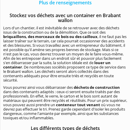
Plus de renseignements
Stockez vos déchets avec un container en Brabant
wallon
Lors d'un chantier, il est inévitable de se retrouver avec des déchets
issus de la construction ou de la démolition. Que ce soit des
briquaillons, des morceaux de bois ou des cailloux
, il ne faut pas les
laisser traîner sur le terrain, car cela pourrait occasionner des accidents
et des blessures. Si vous travaillez avec un entrepreneur du bâtiment, il
est possible qu'il amène ses propres bennes de stockage. Mais si ce
n'est pas le cas, vous devrez trouver un moyen de le faire vous-même.
Afin de les entreposer dans un endroit sûr et pouvoir plus facilement
s'en débarrasser par la suite, la solution idéale est de
louer un
container
. De nombreuses sociétés proposent ce type de service dans
le Brabant wallon. Les déchets seront alors collectés dans des
contenants adéquats pour être ensuite triés et recyclés en toute
sécurité.
Vous pourrez ainsi vous débarrasser des
déchets de construction
dans des contenants adaptés : ceux-ci seront ensuite traités par des
professionnels. En effet, le verre, le carton et le bois sont autant de
matériaux qui peuvent être recyclés et réutilisés. Pour un prix supérieur,
vous pouvez aussi prendre un
conteneur tout venant
où vous ne
devrez pas effectuer le tri. Prenez garde cependant d'isoler les produits
dangereux, comme l'amiante par exemple, ainsi que les substances
toxiques et/ou inflammables.
Les différents types de déchets