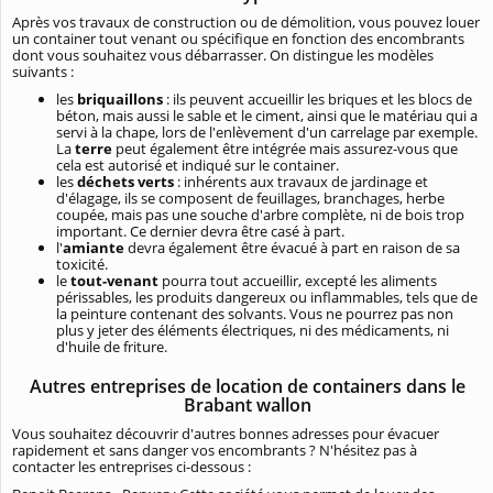
Après vos travaux de construction ou de démolition, vous pouvez louer
un container tout venant ou spécifique en fonction des encombrants
dont vous souhaitez vous débarrasser. On distingue les modèles
suivants :
les
briquaillons
: ils peuvent accueillir les briques et les blocs de
béton, mais aussi le sable et le ciment, ainsi que le matériau qui a
servi à la chape, lors de l'enlèvement d'un carrelage par exemple.
La
terre
peut également être intégrée mais assurez-vous que
cela est autorisé et indiqué sur le container.
les
déchets verts
: inhérents aux travaux de jardinage et
d'élagage, ils se composent de feuillages, branchages, herbe
coupée, mais pas une souche d'arbre complète, ni de bois trop
important. Ce dernier devra être casé à part.
l'
amiante
devra également être évacué à part en raison de sa
toxicité.
le
tout-venant
pourra tout accueillir, excepté les aliments
périssables, les produits dangereux ou inflammables, tels que de
la peinture contenant des solvants. Vous ne pourrez pas non
plus y jeter des éléments électriques, ni des médicaments, ni
d'huile de friture.
Autres entreprises de location de containers dans le
Brabant wallon
Vous souhaitez découvrir d'autres bonnes adresses pour évacuer
rapidement et sans danger vos encombrants ? N'hésitez pas à
contacter les entreprises ci-dessous :